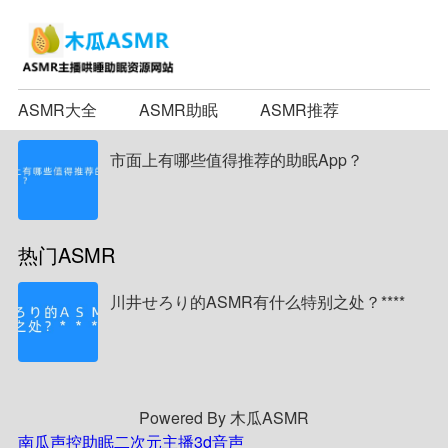
ASMR大全
ASMR助眠
ASMR推荐
市面上有哪些值得推荐的助眠App？
热门ASMR
川井せろり的ASMR有什么特别之处？****
Powered By 木瓜ASMR
南瓜声控助眠
二次元主播
3d音声