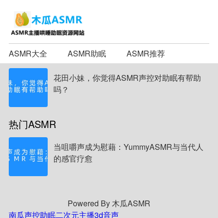
ASMR大全
ASMR助眠
ASMR推荐
花田小妹，你觉得ASMR声控对助眠有帮助
吗？
热门ASMR
当咀嚼声成为慰藉：YummyASMR与当代人
的感官疗愈
Powered By 木瓜ASMR
南瓜声控助眠
二次元主播
3d音声