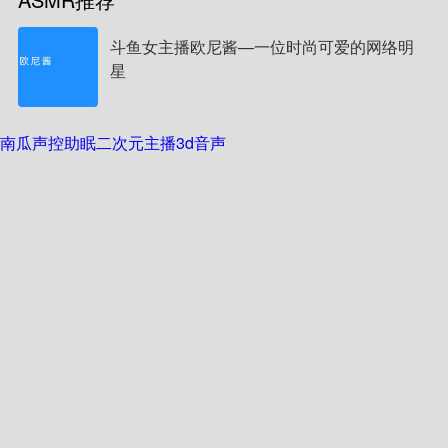
斗鱼女主播欧尼酱—一位时尚可爱的网络明
星
南瓜声控助眠
二次元主播
3d音声