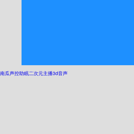
南瓜声控助眠
二次元主播
3d音声