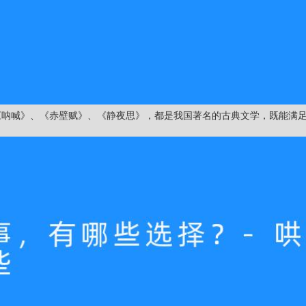
《呐喊》、《赤壁赋》、《静夜思》，都是我国著名的古典文学，既能满