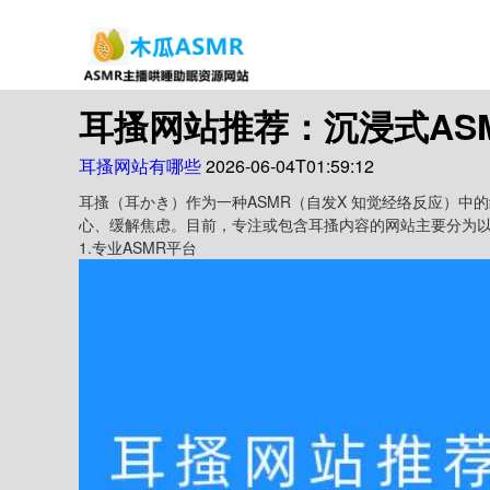
耳搔网站推荐：沉浸式AS
耳搔网站有哪些
2026-06-04T01:59:12
耳搔（耳かき）作为一种ASMR（自发X 知觉经络反应）中的经典分支，主要通过模拟掏耳朵、轻抚、耳语等细腻声音，帮助听众放松身
心、缓解焦虑。目前，专注或包含耳搔内容的网站主要分为
1.专业ASMR平台