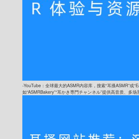
-YouTube：全球最大的ASMR内容库，搜索“耳搔ASMR”或
如“ASMRBakery”“耳かき専門チャンネル”提供高音质、多