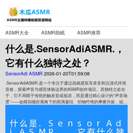
ASMR大全
ASMR助眠
ASMR推荐
什么是.SensorAdiASMR.，
它有什么独特之处？
SensorAdi ASMR
2026-01-20T01:59:08
.SensorAdiASMR.是一个专注于通过高精度双耳录音和沉浸式环境
音效，探索声音与感官体验边界的ASMR创作项目。其独特之处在
于，它不局限于传统的触发音或低语，而是通过精心设计的“声音场
景”——如模拟微距视角下的雨滴凝结、织物纤维的摩擦共振，或虚
拟空间中的光影流动声——来触发深度放松与知觉苏醒。创作者常
将生物传感数据（如心率、脑波）可视化并转化为交互式音轨，使
听众不仅能“听”到声音，更能感受到声音在皮肤、骨骼中引发的细
微振动，形成一种跨媒介的感官诗学。